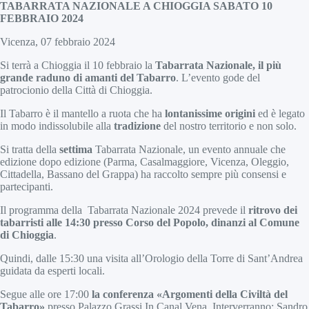
TABARRATA NAZIONALE A CHIOGGIA SABATO 10
FEBBRAIO 2024
Vicenza, 07 febbraio 2024
Si terrà a Chioggia il 10 febbraio la
Tabarrata Nazionale, il più
grande raduno di amanti del Tabarro
. L’evento gode del
patrocionio della Città di Chioggia.
Il Tabarro è il mantello a ruota che ha
lontanissime origini
ed è legato
in modo indissolubile alla
tradizione
del nostro territorio e non solo.
Si tratta della
settima
Tabarrata Nazionale, un evento annuale che
edizione dopo edizione (Parma, Casalmaggiore, Vicenza, Oleggio,
Cittadella, Bassano del Grappa) ha raccolto sempre più consensi e
partecipanti.
Il programma della Tabarrata Nazionale 2024 prevede il
ritrovo dei
tabarristi alle 14:30 presso Corso del Popolo, dinanzi al Comune
di Chioggia
.
Quindi, dalle 15:30 una visita all’Orologio della Torre di Sant’Andrea
guidata da esperti locali.
Segue alle ore 17:00
la conferenza «Argomenti della Civiltà del
Tabarro»
presso Palazzo Grassi In Canal Vena. Interverranno: Sandro